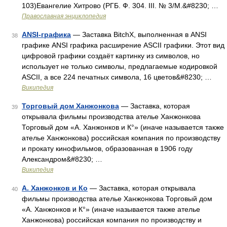
103)Евангелие Хитрово (РГБ. Ф. 304. III. № 3/М.&#8230; …
Православная энциклопедия
ANSI-графика
— Заставка BitchX, выполненная в ANSI
38
графике ANSI графика расширение ASCII графики. Этот вид
цифровой графики создаёт картинку из символов, но
использует не только символы, предлагаемые кодировкой
ASCII, а все 224 печатных символа, 16 цветов&#8230; …
Википедия
Торговый дом Ханжонкова
— Заставка, которая
39
открывала фильмы производства ателье Ханжонкова
Торговый дом «А. Ханжонков и К°» (иначе называется также
ателье Ханжонкова) российская компания по производству
и прокату кинофильмов, образованная в 1906 году
Александром&#8230; …
Википедия
А. Ханжонков и Ко
— Заставка, которая открывала
40
фильмы производства ателье Ханжонкова Торговый дом
«А. Ханжонков и К°» (иначе называется также ателье
Ханжонкова) российская компания по производству и