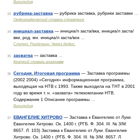
Википедия
рубрика-заставка
— рубрика заставка, рубрики заставки …
33
Орфографический словарь-справочник
инициал-заставка
— инициа/л заста/вка, инициа/л заста/
34
вки, род. мн. инициа/л заста/вок …
Слитно. Раздельно. Через дефис.
засватка
— заставка …
35
Краткий словарь анаграмм
Сегодня. Итоговая программа
— Заставка программы
36
(2002 2004) «Сегодня» информационная программа,
выходящая на НТВ с 1993. Также выходила на ТНТ в 2001
году во время т. н. «захвата» телекомпании НТВ.
Содержание 1 Описание программы …
Википедия
ЕВАНГЕЛИЕ ХИТРОВО
— Заставка к Евангелию от Луки.
37
Евангелие Хитрово. Ок. 1400 г. (РГБ. Ф. 304. III. № 3/М.
8657. Л. 103) Заставка к Евангелию от Луки. Евангелие
Хитрово. Ок. 1400 г. (РГБ. Ф. 304. III. № 3/М. 8657. Л.