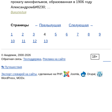
прокату кинофильмов, образованная в 1906 году
Александром&#8230; …
Википедия
Страницы
←
Предыдущая
Следующая
→
1
2
3
4
5
6
7
8
9
10
11
12
13
© Академик, 2000-2026
18+
Обратная связь:
Техподдержка
,
Реклама на сайте
👣 Путешествия
Экспорт словарей на сайты
, сделанные на PHP,
Joomla,
Drupal,
WordPress, MODx.